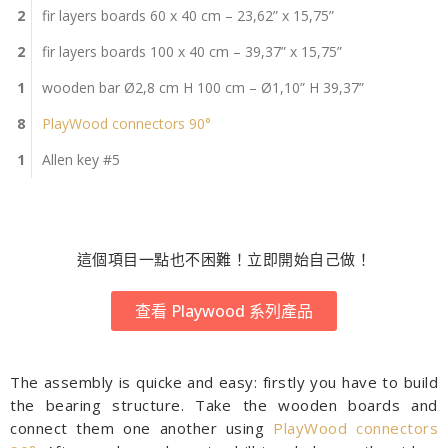
2
fir layers boards 60 x 40 cm – 23,62” x 15,75”
2
fir layers boards 100 x 40 cm – 39,37” x 15,75”
1
wooden bar Ø2,8 cm H 100 cm – Ø1,10” H 39,37”
8
PlayWood connectors 90°
1
Allen key #5
這個項目一點也不困難！立即開始自己做！
查看 Playwood 系列產品
The assembly is quicke and easy: firstly you have to build
the bearing structure. Take the wooden boards and
connect them one another using
PlayWood connectors