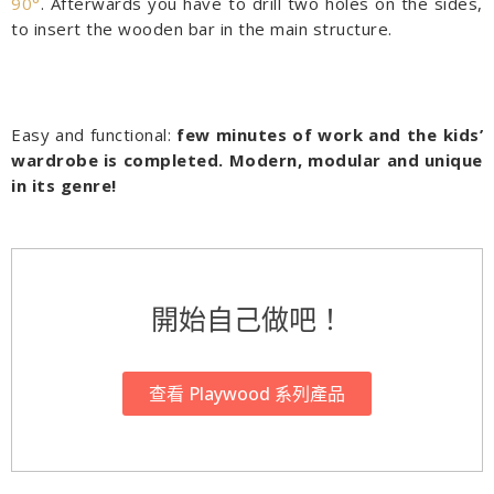
90°
. Afterwards you have to drill two holes on the sides,
to insert the wooden bar in the main structure.
Easy and functional:
few minutes of work and the kids’
wardrobe is completed. Modern, modular and unique
in its genre!
開始自己做吧！
查看 Playwood 系列產品