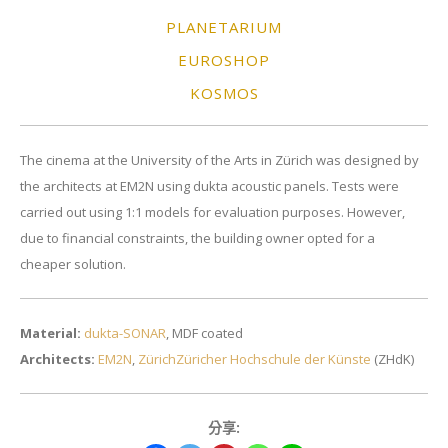
PLANETARIUM
EUROSHOP
KOSMOS
The cinema at the University of the Arts in Zürich was designed by
the architects at EM2N using dukta acoustic panels. Tests were
carried out using 1:1 models for evaluation purposes. However,
due to financial constraints, the building owner opted for a
cheaper solution.
Material:
dukta-SONAR
, MDF coated
Architects:
EM2N
,
ZürichZüricher Hochschule der Künste
(ZHdK)
分享: