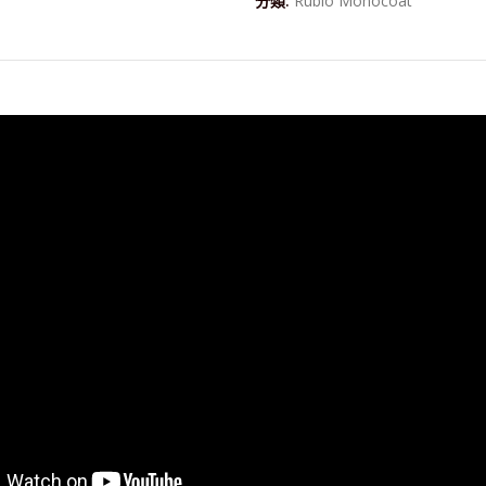
分類:
Rubio Monocoat