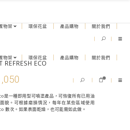
置物架
環保花盆
產品購物
關於我們
置物架
環保花盆
產品購物
關於我們
 REFRESH ECO
1,050
價
0
格
範
fresh Eco是一種即用型可噴塗產品，可恢復所有已用油
圍：
面貌。可根據磨損情況，每年在某些區域使用
NT$770
resh Eco 數次。如果表面乾燥，也可能需如此做。
到
NT$1,050