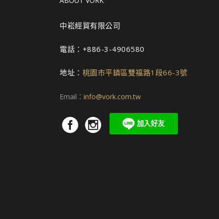
ABOUT VORK
選
擇
中崧經貿有限公司
選
項
電話：+886-3-4906580
地址：
桃園市平鎮區雙福路1段66-3號
Email：
info@vork.com.tw