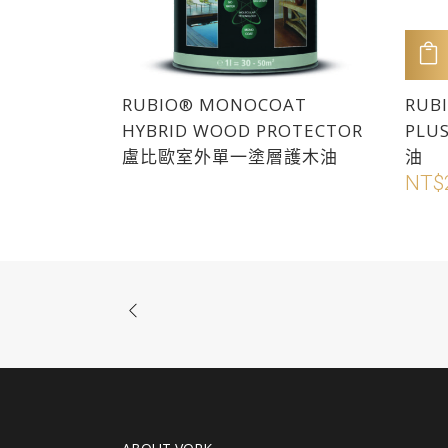
此
RUBIO® MONOCOAT
RUB
產
HYBRID WOOD PROTECTOR
PLU
品
盧比歐室外單一塗層護木油
油
有
NT$
多
種
款
式。
可
在
產
品
頁
面