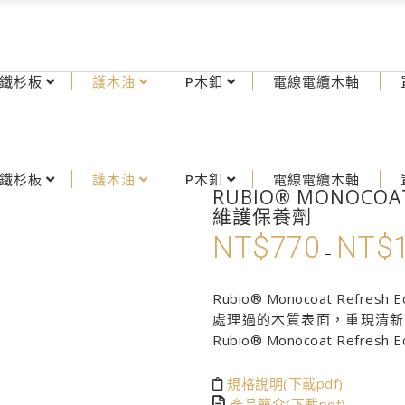
鐵杉板
護木油
P木釦
電線電纜木軸
鐵杉板
護木油
P木釦
電線電纜木軸
RUBIO® MONOCOAT
維護保養劑
NT$
770
NT$
–
Rubio® Monocoat Re
處理過的木質表面，重現清新
Rubio® Monocoat Ref
規格說明(下載pdf)
產品簡介(下載pdf)