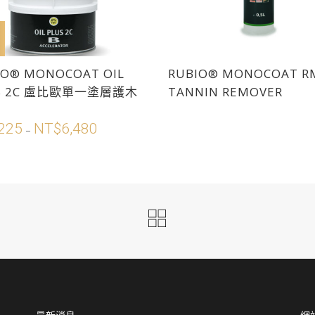
加入購物車
IO® MONOCOAT OIL
RUBIO® MONOCOAT R
S 2C 盧比歐單一塗層護木
TANNIN REMOVER
225
NT$
6,480
價
–
格
範
圍：
NT$225
到
NT$6,480