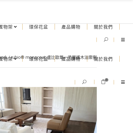
置物架
環保花盆
產品購物
關於我們
vork
/
rubio® monocoat 盧比歐單一塗層護木油案例
置物架
環保花盆
產品購物
關於我們
0