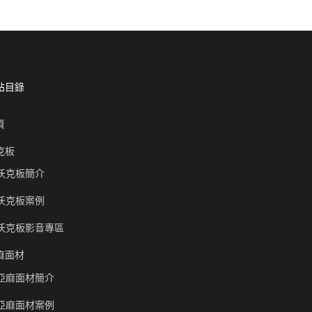
站目錄
頁
克板
沃克板簡介
沃克板案例
沃克板影音專區
麻面材
亞麻面材簡介
亞麻面材案例