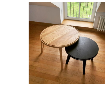
咖啡桌 | SIMPLE D’ESPRIT
Rubio® Monocoat