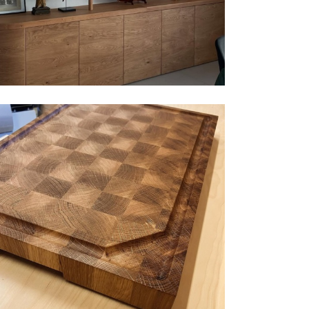
切菜板 | MØBELSNEKKER BEHRNS |
挪威
Rubio® Monocoat
,
家具