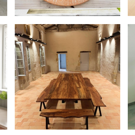
FINESSBOIS ÉBÉNISTERIE | 接待桌
+長凳 | 法國
Rubio® Monocoat
,
家具