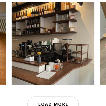
咖啡櫃台 | ATELIER GILBERT | 法國
Rubio® Monocoat
,
家具
LOAD MORE