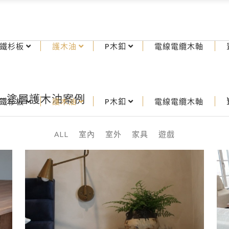
鐵杉板
護木油
P木釦
電線電纜木軸
歐單一塗層護木油案例
鐵杉板
護木油
P木釦
電線電纜木軸
ALL
室內
室外
家具
遊戲
床頭櫃 | REDEFINED