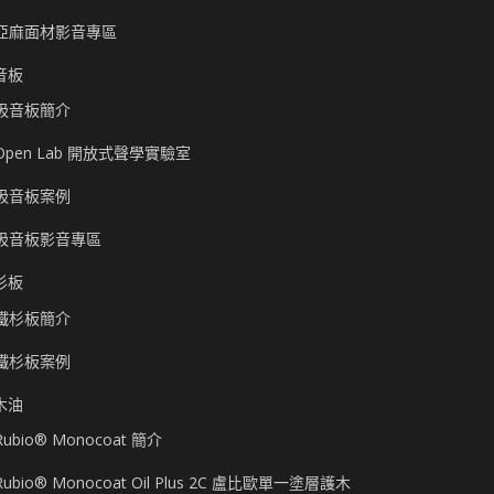
亞麻面材影音專區
音板
吸音板簡介
Open Lab 開放式聲學實驗室
吸音板案例
吸音板影音專區
杉板
鐵杉板簡介
鐵杉板案例
木油
Rubio® Monocoat 簡介
Rubio® Monocoat Oil Plus 2C 盧比歐單一塗層護木