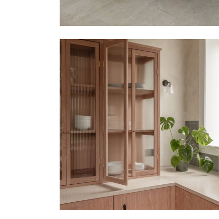
櫥櫃 | STUDIO-TELLER | 英國
Rubio® Monocoat
,
家具