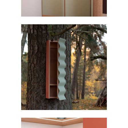
櫃體 | SIMON BÅGSTAM | 瑞典
FORBO FURNITURE LINOLEUM
,
傢俱