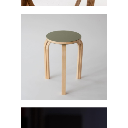
三腳圓凳 | MATTHEW
HEDGEPATH WOODWORKER |
美國
FORBO FURNITURE LINOLEUM
,
傢俱