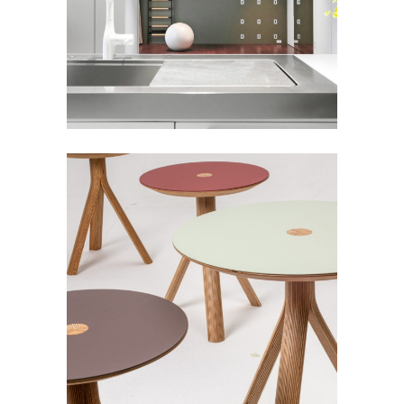
FORBO FURNITURE LINOLEUM
,
住宅
桌面 | MÖBELDESIGN JONAS
NITSCH | 德國
FORBO FURNITURE LINOLEUM
,
傢俱