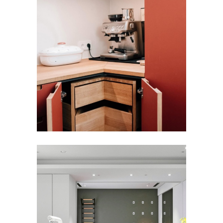
櫃體 | STUDIO H‘KO | 德國
FORBO FURNITURE LINOLEUM
,
住宅
,
傢
俱
牆面 | 史提爾家具 | 臺灣