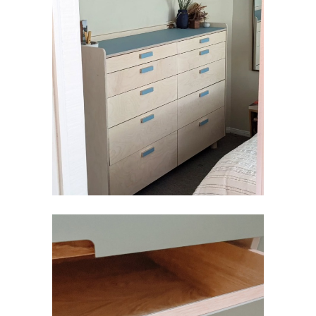
斗櫃 | MATT SCANLAN | 舊金
山
FORBO FURNITURE LINOLEUM
,
傢俱
櫥櫃門片 | TISCHLEREI JOSEF