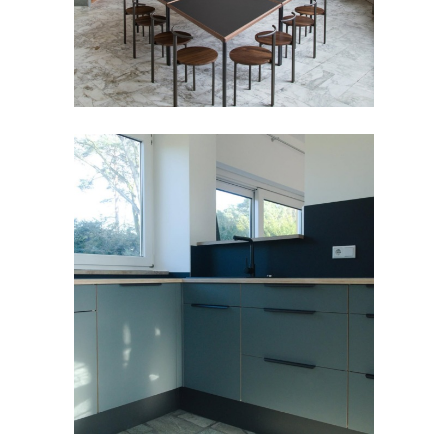
門片與檯面 | OPUS FURNITURE
GMBH | 德國
FORBO FURNITURE LINOLEUM
,
傢俱