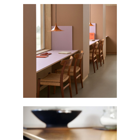
桌面 | FORBO FOR FURNITURE
|荷蘭
FORBO FURNITURE LINOLEUM
,
傢俱