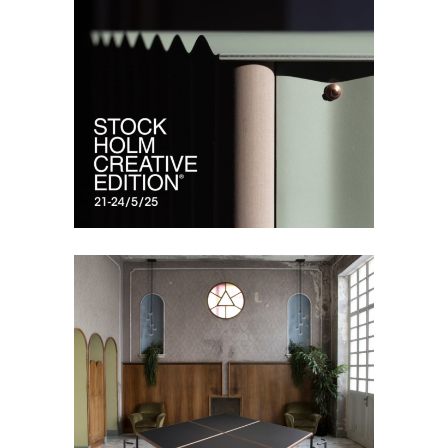
造型櫃 | SIMON BÅGSTAM | 瑞
典
FORBO FURNITURE LINOLEUM
,
傢俱
桌面 | DRAW STUDIO | 義大利
FORBO FURNITURE LINOLEUM
,
傢俱