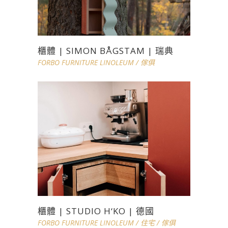
櫃體 | SIMON BÅGSTAM | 瑞典
FORBO FURNITURE LINOLEUM
/
傢俱
櫃體 | STUDIO H‘KO | 德國
FORBO FURNITURE LINOLEUM
/
住宅
/
傢俱