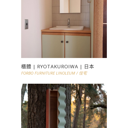
櫃體 | RYOTAKUROIWA | 日本
FORBO FURNITURE LINOLEUM
/
住宅