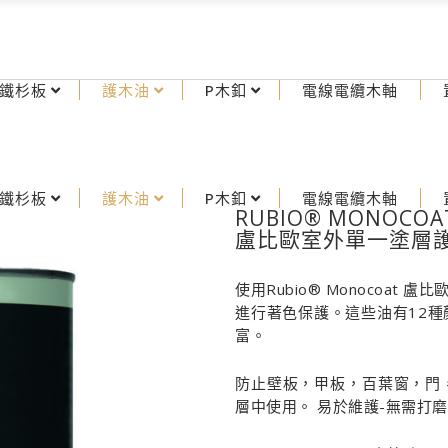
鐵杉板
護木油
P木釦
電線電纜木軸
鐵杉板
護木油
P木釦
電線電纜木軸
RUBIO® MONOCOAT
盧比歐室外單一塗層
使用Rubio® Monocoat 盧比
進行著色保護。這些油有12
富。
防止壁板，甲板，百葉窗，門
層中使用。 易於維護-無需打