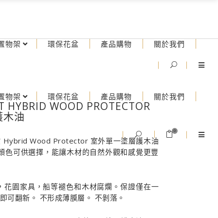
置物架
環保花盆
產品購物
關於我們
置物架
環保花盆
產品購物
關於我們
 HYBRID WOOD PROTECTOR
護木油
0
歐 Hybrid Wood Protector 室外單一塗層護木油
種顏色可供選擇，能讓木材的自然外觀和感覺更豐
，花園家具，船等褪色和木材腐爛。保證僅在一
磨即可翻新。 不形成薄膜層。 不剝落。