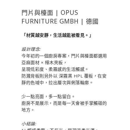
門片與檯面 | OPUS
FURNITURE GMBH | 德國
「材質越安靜，生活越能被看見。」
設計理念:
今年初的一個廚房專案，門片與檯面都選用
亞麻面材 × 樺木夾板，
呈現低彩度、柔霧感的生活觸感。
防濺背板則另外以 深霧黑 HPL 覆板，在安
靜的色域中，拉出層次與俐落輪廓。
少一點亮面，多一點留白。
廚房不是展示，而是每一天會被手掌觸碰的
地方。
小結論: