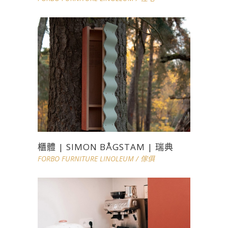
櫃體 | SIMON BÅGSTAM | 瑞典
FORBO FURNITURE LINOLEUM
/
傢俱