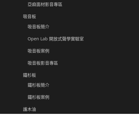
亞麻面材影音專區
吸音板
吸音板簡介
Open Lab 開放式聲學實驗室
吸音板案例
吸音板影音專區
鐵杉板
鐵杉板簡介
鐵杉板案例
護木油
Rubio® Monocoat 簡介
Rubio® Monocoat Oil Plus 2C 盧比歐單一