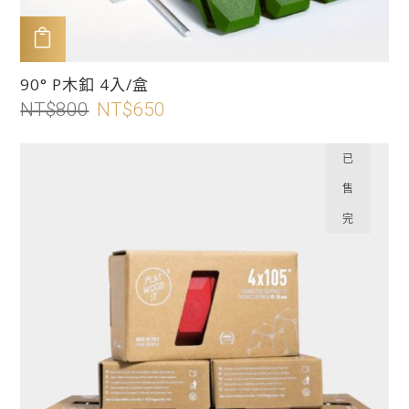
選
項
加入購物車
此
90° P木釦 4入/盒
產
NT$
800
原
NT$
650
目
品
始
前
有
價
價
已
多
格：
格：
售
種
NT$800。
NT$650。
款
完
式。
可
在
產
品
頁
面
選