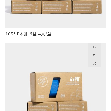
擇
選
項
此
105° P木釦 6盒 4入/盒
產
品
已
有
售
多
種
完
款
式。
可
在
產
品
頁