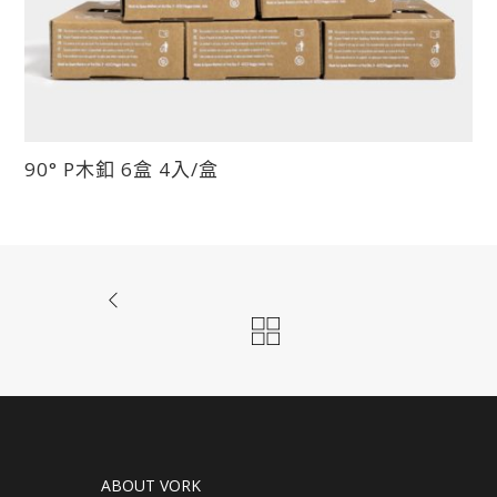
面
選
擇
選
項
此
90° P木釦 6盒 4入/盒
產
品
有
多
種
款
式。
可
在
產
品
ABOUT VORK