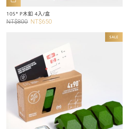
此
105° P木釦 4入/盒
產
NT$
800
原
NT$
650
目
品
始
前
有
價
價
SALE
多
格：
格：
種
NT$800。
NT$650。
款
式。
可
在
產
品
頁
面
選
擇