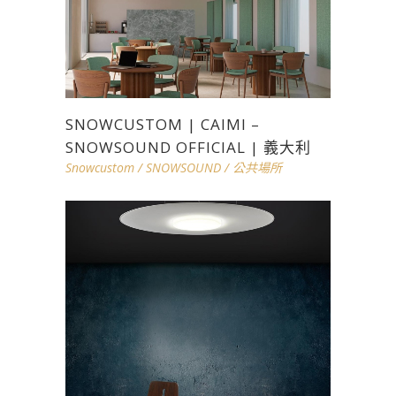
SNOWCUSTOM | CAIMI –
SNOWSOUND OFFICIAL | 義大利
Snowcustom
/
SNOWSOUND
/
公共場所