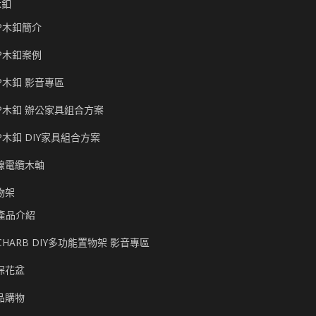
木釦
P木釦簡介
P木釦案例
P木釦 影音專區
P木釦 辦公家具組合方案
P木釦 DIY家具組合方案
線電纜木軸
物架
產品介紹
CHARB DIY多功能置物架 影音專區
保花盆
品購物