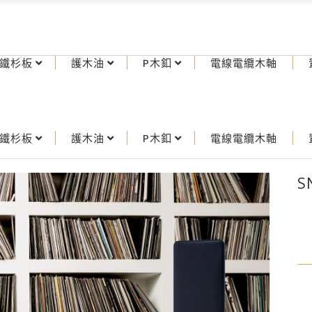
鐵杉板
護木油
P木釦
電線電纜木軸
鐵杉板
護木油
P木釦
電線電纜木軸
S