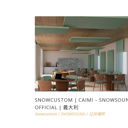
SNOWCUSTOM | CAIMI – SNOWSOU
OFFICIAL | 義大利
Snowcustom
/
SNOWSOUND
/
公共場所