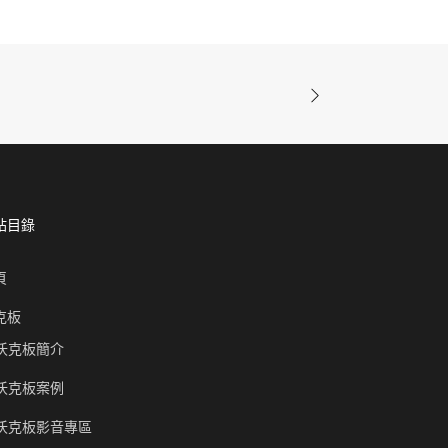
站目錄
頁
克板
沃克板簡介
沃克板案例
沃克板影音專區