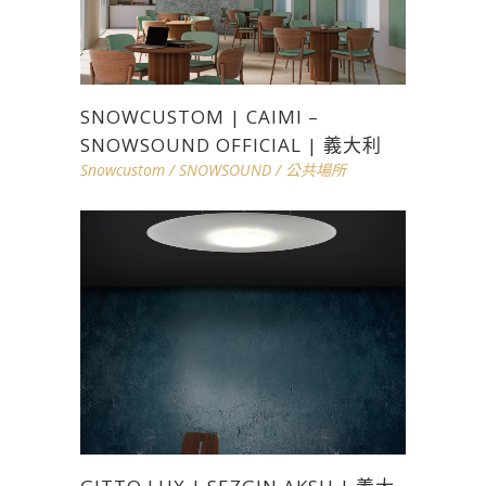
SNOWCUSTOM | CAIMI –
SNOWSOUND OFFICIAL | 義大利
Snowcustom
/
SNOWSOUND
/
公共場所