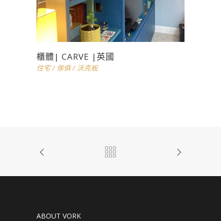
櫃體| CARVE |英國
住宅
/
傢俱
/
沃克板
ABOUT VORK