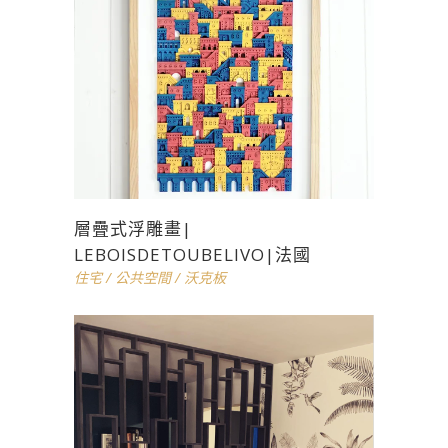
層疊式浮雕畫|
LEBOISDETOUBELIVO|法國
住宅
/
公共空間
/
沃克板