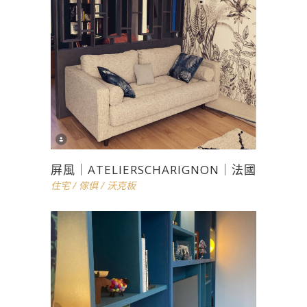
屏風｜ATELIERSCHARIGNON｜法國
住宅
/
傢俱
/
沃克板