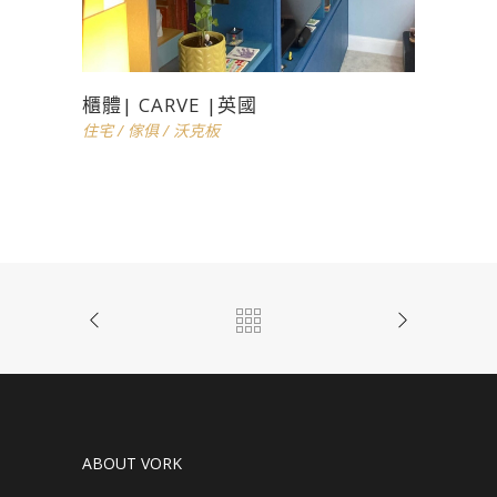
櫃體| CARVE |英國
住宅
/
傢俱
/
沃克板
ABOUT VORK