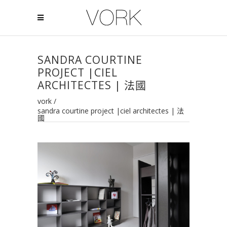
SANDRA COURTINE
PROJECT |CIEL
ARCHITECTES | 法國
vork
/
sandra courtine project |ciel architectes | 法
國