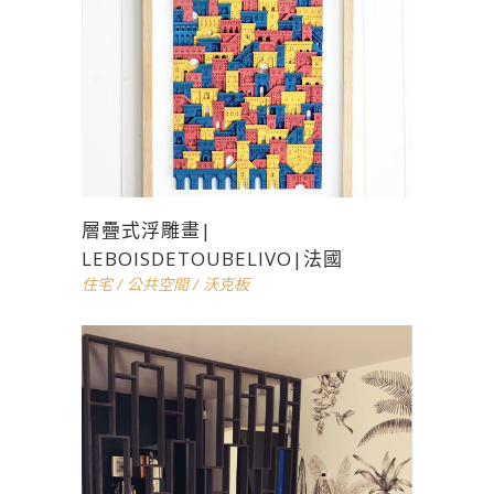
層疊式浮雕畫|
LEBOISDETOUBELIVO|法國
住宅
/
公共空間
/
沃克板