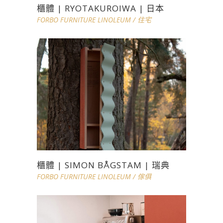
櫃體 | RYOTAKUROIWA | 日本
FORBO FURNITURE LINOLEUM
/
住宅
櫃體 | SIMON BÅGSTAM | 瑞典
FORBO FURNITURE LINOLEUM
/
傢俱