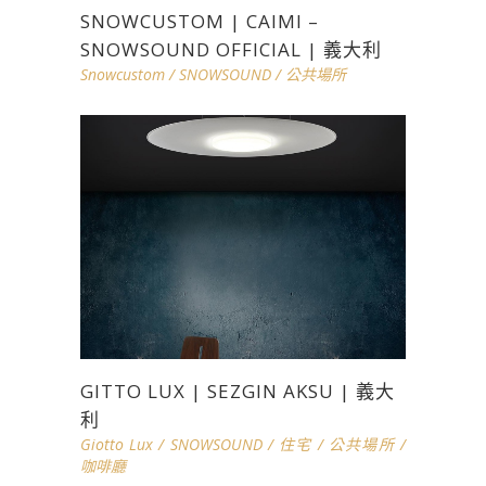
SNOWCUSTOM | CAIMI –
SNOWSOUND OFFICIAL | 義大利
Snowcustom
/
SNOWSOUND
/
公共場所
GITTO LUX | SEZGIN AKSU | 義大
利
Giotto Lux
/
SNOWSOUND
/
住宅
/
公共場所
/
咖啡廳