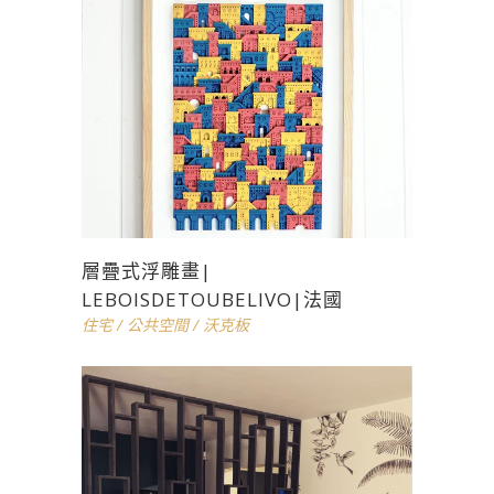
層疊式浮雕畫|
LEBOISDETOUBELIVO|法國
住宅
/
公共空間
/
沃克板