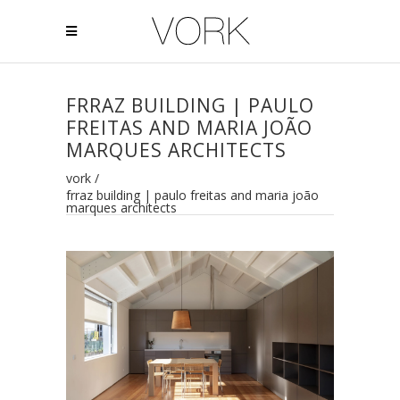
FRRAZ BUILDING | PAULO
FREITAS AND MARIA JOÃO
MARQUES ARCHITECTS
vork
/
frraz building | paulo freitas and maria joão
marques architects