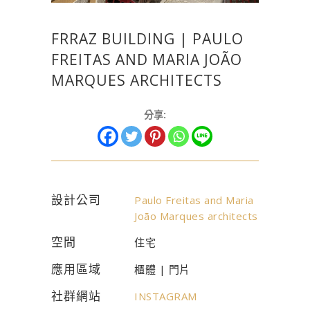
FRRAZ BUILDING | PAULO
FREITAS AND MARIA JOÃO
MARQUES ARCHITECTS
分享:
設計公司
Paulo Freitas and Maria
João Marques architects
空間
住宅
應用區域
櫃體 | 門片
社群網站
INSTAGRAM