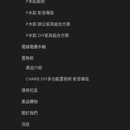
P木釦案例
P木釦 影音專區
P木釦 辦公家具組合方案
P木釦 DIY家具組合方案
電線電纜木軸
置物架
產品介紹
CHARB DIY多功能置物架 影音專區
環保花盆
產品購物
關於我們
消息