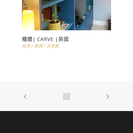
櫃體| CARVE |英國
住宅
/
傢俱
/
沃克板