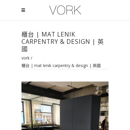
櫃台 | MAT LENIK
CARPENTRY & DESIGN | 英
國
vork
/
櫃台 | mat lenik carpentry & design | 英國