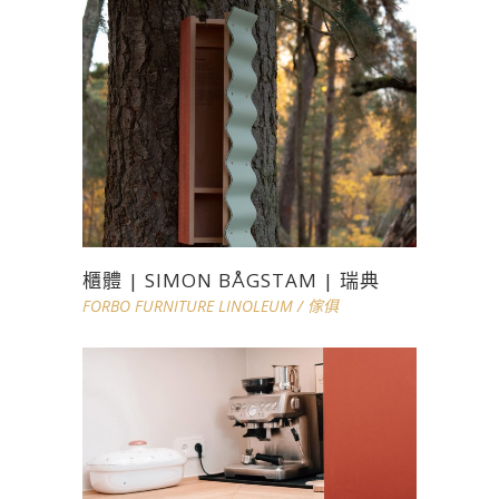
櫃體 | SIMON BÅGSTAM | 瑞典
FORBO FURNITURE LINOLEUM
/
傢俱