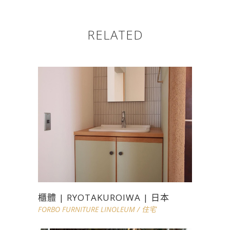
RELATED
櫃體 | RYOTAKUROIWA | 日本
FORBO FURNITURE LINOLEUM
/
住宅