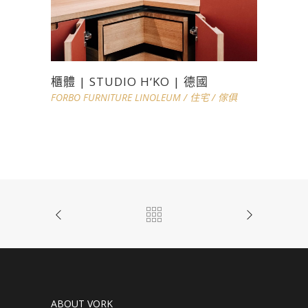
櫃體 | STUDIO H‘KO | 德國
FORBO FURNITURE LINOLEUM
/
住宅
/
傢俱
ABOUT VORK