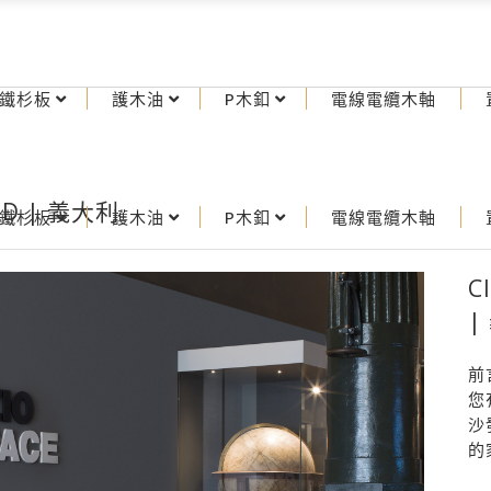
鐵杉板
護木油
P木釦
電線電纜木軸
UND | 義大利
鐵杉板
護木油
P木釦
電線電纜木軸
C
|
前
您
沙
的