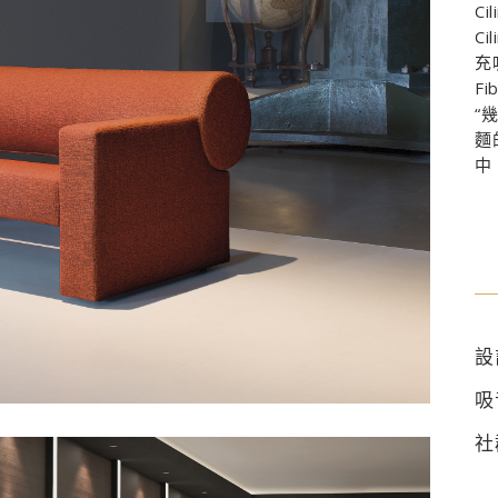
Ci
C
充
Fi
“
麵
中。
設
吸
社