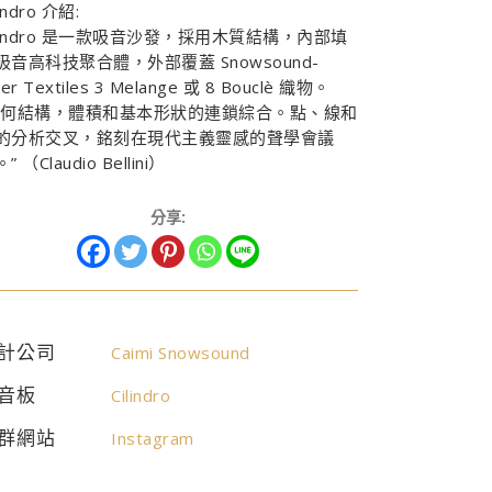
lindro 介紹:
ilindro 是一款吸音沙發，採用木質結構，內部填
吸音高科技聚合體，外部覆蓋 Snowsound-
ber Textiles 3 Melange 或 8 Bouclè 織物。
幾何結構，體積和基本形狀的連鎖綜合。點、線和
的分析交叉，銘刻在現代主義靈感的聲學會議
” （Claudio Bellini）
分享:
計公司
Caimi Snowsound
音板
Cilindro
群網站
Instagram