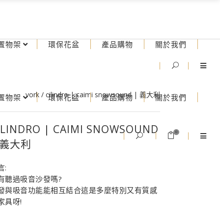
置物架
環保花盆
產品購物
關於我們
vork
/
cilindro | caimi snowsound | 義大利
置物架
環保花盆
產品購物
關於我們
ILINDRO | CAIMI SNOWSOUND
0
 義大利
言:
有聽過吸音沙發嗎?
發與吸音功能能相互結合這是多麼特別又有質感
家具呀!