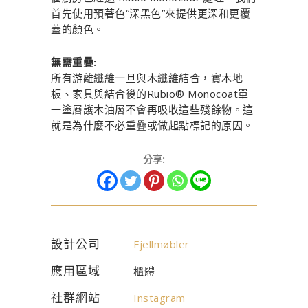
首先使用預著色“深黑色”來提供更深和更覆
蓋的顏色。
無需重疊:
所有游離纖維一旦與木纖維結合，實木地
板、家具與結合後的Rubio® Monocoat單
一塗層護木油層不會再吸收這些殘餘物。這
就是為什麼不必重疊或做起點標記的原因。
分享:
設計公司
Fjellmøbler
應用區域
櫃體
社群網站
Instagram