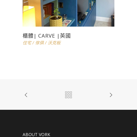
櫃體| CARVE |英國
住宅
/
傢俱
/
沃克板
ABOUT VORK