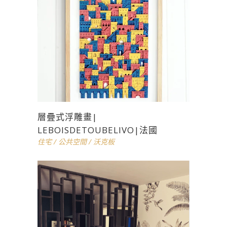
層疊式浮雕畫|
LEBOISDETOUBELIVO|法國
住宅
/
公共空間
/
沃克板