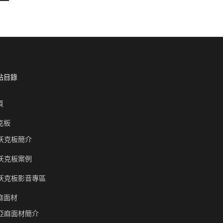
站目錄
頁
克板
沃克板簡介
沃克板案例
沃克板影音專區
麻面材
亞麻面材簡介