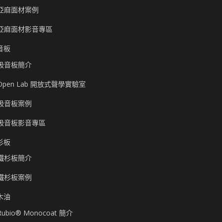
亞麻面材案例
亞麻面材影音專區
音板
吸音板簡介
Open Lab 開放式聲學實驗室
吸音板案例
吸音板影音專區
杉板
鐵杉板簡介
鐵杉板案例
木油
Rubio® Monocoat 簡介