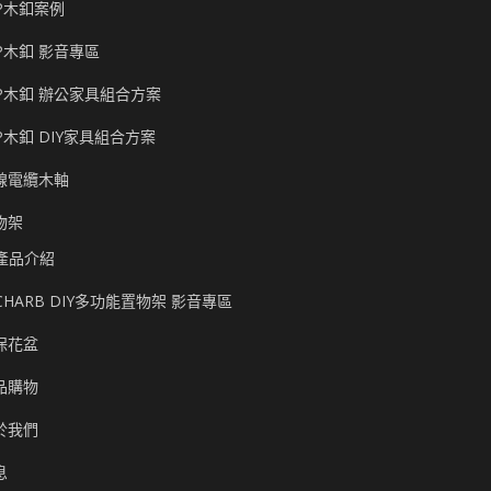
P木釦案例
P木釦 影音專區
P木釦 辦公家具組合方案
P木釦 DIY家具組合方案
線電纜木軸
物架
產品介紹
CHARB DIY多功能置物架 影音專區
保花盆
品購物
於我們
息