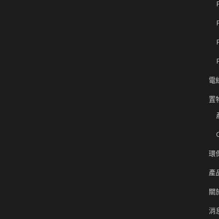
電
置
環
產
關
消