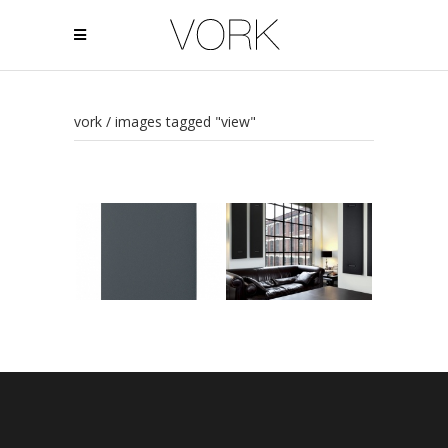
vork
/
images tagged "view"