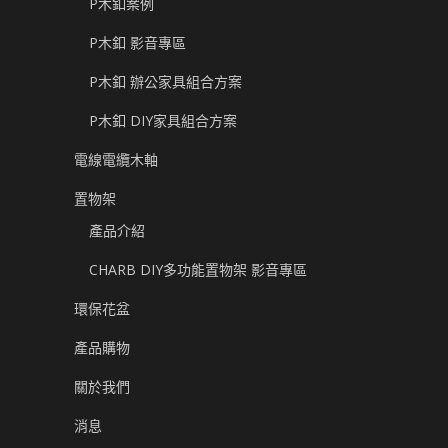
P木釦案例
P木釦 影音專區
P木釦 辦公家具組合方案
P木釦 DIY家具組合方案
電線電纜木軸
置物架
產品介紹
CHARB DIY多功能置物架 影音專區
環保花盆
產品購物
關於我們
消息