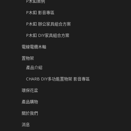
P木釦案例
P木釦 影音專區
P木釦 辦公家具組合方案
P木釦 DIY家具組合方案
電線電纜木軸
置物架
產品介紹
CHARB DIY多功能置物架 影音專區
環保花盆
產品購物
關於我們
消息