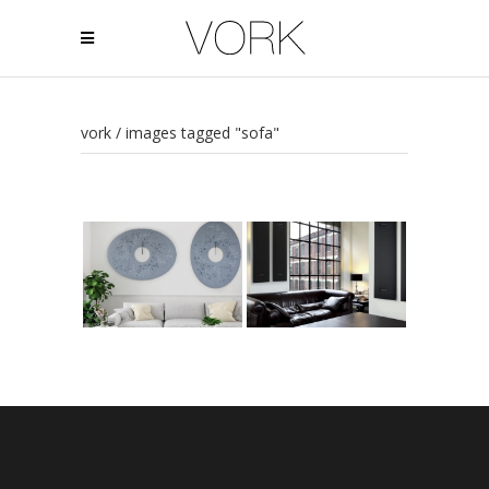
vork
/
images tagged "sofa"