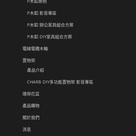
P木釦案例
P木釦 影音專區
P木釦 辦公家具組合方案
P木釦 DIY家具組合方案
電線電纜木軸
置物架
產品介紹
CHARB DIY多功能置物架 影音專區
環保花盆
產品購物
關於我們
消息