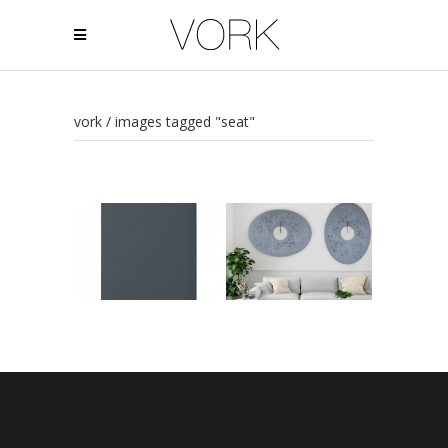
vork
/
images tagged "seat"