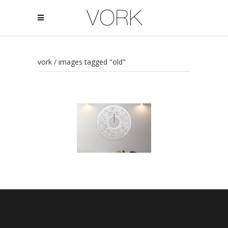
vork
/
images tagged "old"