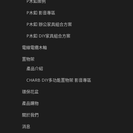
P木釦案例
P木釦 影音專區
P木釦 辦公家具組合方案
P木釦 DIY家具組合方案
電線電纜木軸
置物架
產品介紹
CHARB DIY多功能置物架 影音專區
環保花盆
產品購物
關於我們
消息