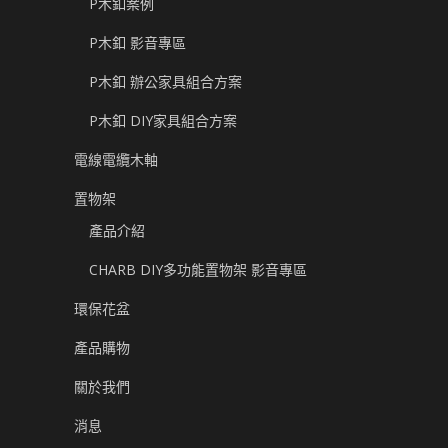
P木釦案例
P木釦 影音專區
P木釦 辦公家具組合方案
P木釦 DIY家具組合方案
電線電纜木軸
置物架
產品介紹
CHARB DIY多功能置物架 影音專區
環保花盆
產品購物
關於我們
消息