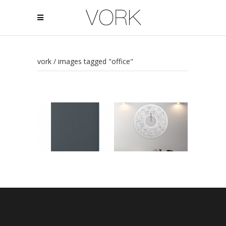
vork
/
images tagged "office"