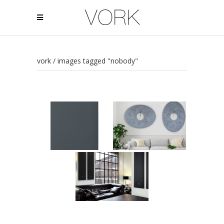
vork
/
images tagged "nobody"