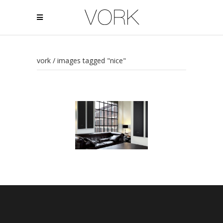
vork
/
images tagged "nice"