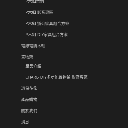
P木釦案例
P木釦 影音專區
P木釦 辦公家具組合方案
P木釦 DIY家具組合方案
電線電纜木軸
置物架
產品介紹
CHARB DIY多功能置物架 影音專區
環保花盆
產品購物
關於我們
消息