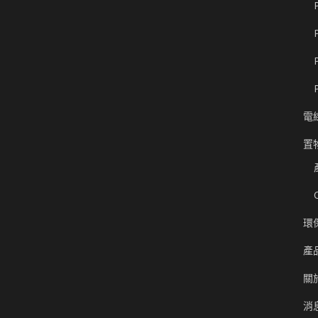
電
置
環
產
關
消