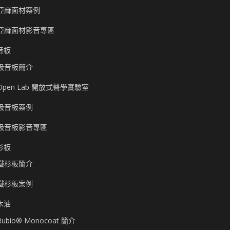
亞麻面材案例
亞麻面材影音專區
音板
吸音板簡介
Open Lab 開放式聲學實驗室
吸音板案例
吸音板影音專區
杉板
鐵杉板簡介
鐵杉板案例
木油
Rubio® Monocoat 簡介