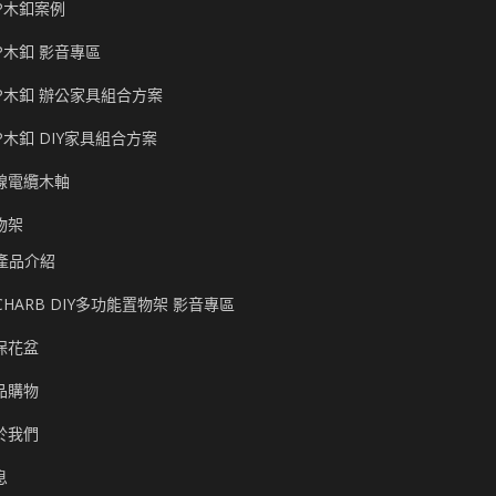
P木釦案例
P木釦 影音專區
P木釦 辦公家具組合方案
P木釦 DIY家具組合方案
線電纜木軸
物架
產品介紹
CHARB DIY多功能置物架 影音專區
保花盆
品購物
於我們
息