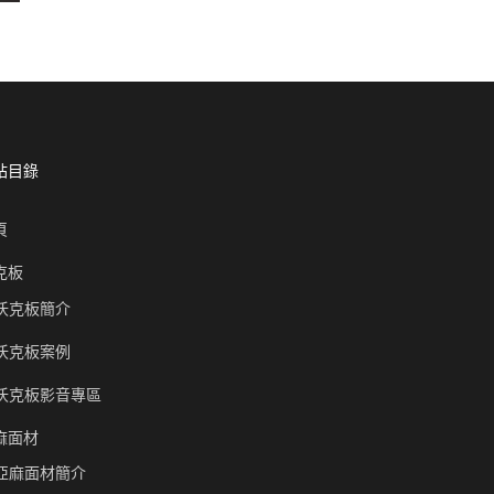
站目錄
頁
克板
沃克板簡介
沃克板案例
沃克板影音專區
麻面材
亞麻面材簡介