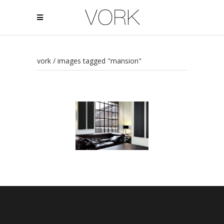
vork
/
images tagged "mansion"