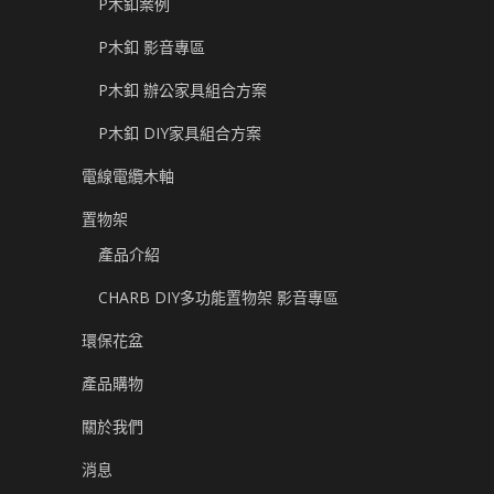
P木釦案例
P木釦 影音專區
P木釦 辦公家具組合方案
P木釦 DIY家具組合方案
電線電纜木軸
置物架
產品介紹
CHARB DIY多功能置物架 影音專區
環保花盆
產品購物
關於我們
消息