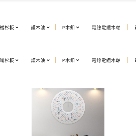
鐵杉板
護木油
P木釦
電線電纜木軸
鐵杉板
護木油
P木釦
電線電纜木軸