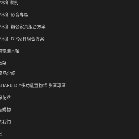
P木釦案例
P木釦 影音專區
P木釦 辦公家具組合方案
P木釦 DIY家具組合方案
線電纜木軸
物架
產品介紹
CHARB DIY多功能置物架 影音專區
保花盆
品購物
於我們
息