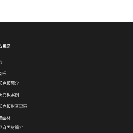
站目錄
頁
克板
沃克板簡介
沃克板案例
沃克板影音專區
麻面材
亞麻面材簡介