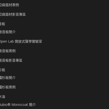
亞麻面材案例
亞麻面材影音專區
音板
吸音板簡介
Open Lab 開放式聲學實驗室
吸音板案例
吸音板影音專區
杉板
鐵杉板簡介
鐵杉板案例
木油
Rubio® Monocoat 簡介