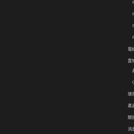
電
置
環
產
關
消