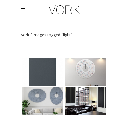
vork
/
images tagged "light"