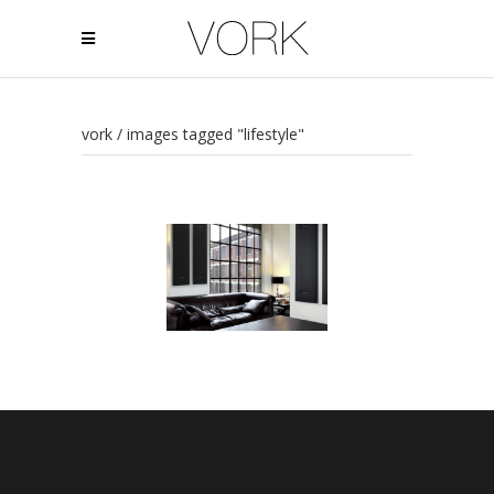
vork
/
images tagged "lifestyle"