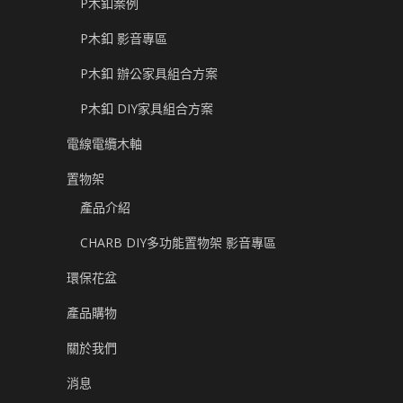
P木釦案例
P木釦 影音專區
P木釦 辦公家具組合方案
P木釦 DIY家具組合方案
電線電纜木軸
置物架
產品介紹
CHARB DIY多功能置物架 影音專區
環保花盆
產品購物
關於我們
消息