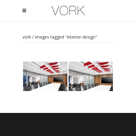
vork
/
images tagged "interior-design"