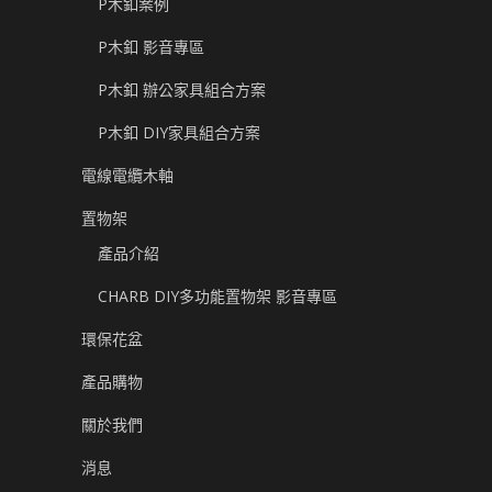
P木釦案例
P木釦 影音專區
P木釦 辦公家具組合方案
P木釦 DIY家具組合方案
電線電纜木軸
置物架
產品介紹
CHARB DIY多功能置物架 影音專區
環保花盆
產品購物
關於我們
消息