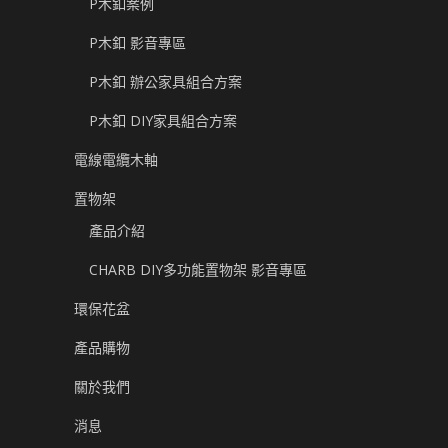
P木釦案例
P木釦 影音專區
P木釦 辦公家具組合方案
P木釦 DIY家具組合方案
電線電纜木軸
置物架
產品介紹
CHARB DIY多功能置物架 影音專區
環保花盆
產品購物
關於我們
消息