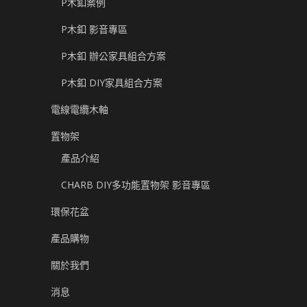
P木釦案例
P木釦 影音專區
P木釦 辦公家具組合方案
P木釦 DIY家具組合方案
電線電纜木軸
置物架
產品介紹
CHARB DIY多功能置物架 影音專區
環保花盆
產品購物
關於我們
消息