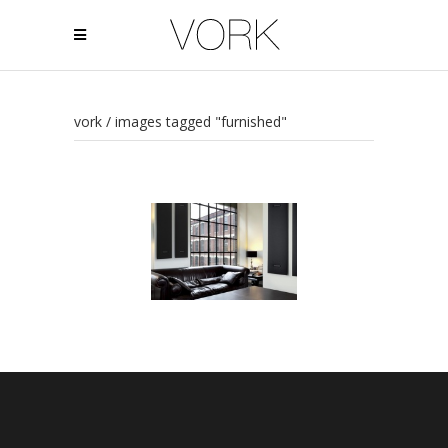
vork
/
images tagged "furnished"