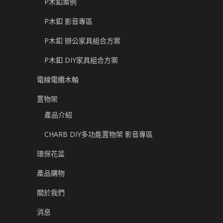
P木釦案例
P木釦 影音專區
P木釦 辦公家具組合方案
P木釦 DIY家具組合方案
電線電纜木軸
置物架
產品介紹
CHARB DIY多功能置物架 影音專區
環保花盆
產品購物
關於我們
消息