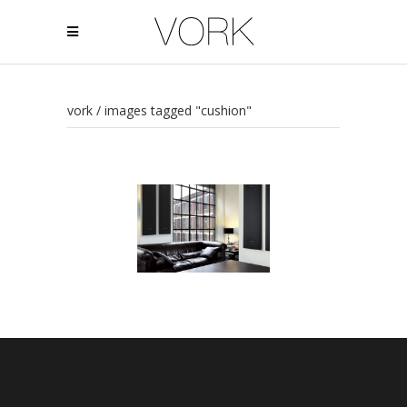
vork
/
images tagged "cushion"