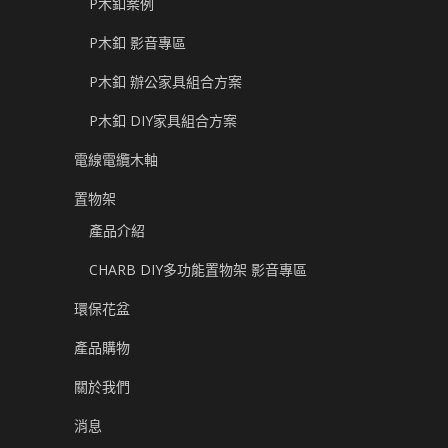
P木釦案例
P木釦 影音專區
P木釦 辦公家具組合方案
P木釦 DIY家具組合方案
電線電纜木軸
置物架
產品介紹
CHARB DIY多功能置物架 影音專區
環保花盆
產品購物
關於我們
消息