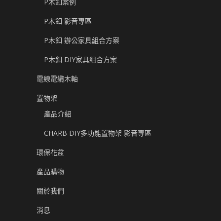
P木釦案例
P木釦 影音專區
P木釦 辦公家具組合方案
P木釦 DIY家具組合方案
電線電纜木軸
置物架
產品介紹
CHARB DIY多功能置物架 影音專區
環保花盆
產品購物
關於我們
消息