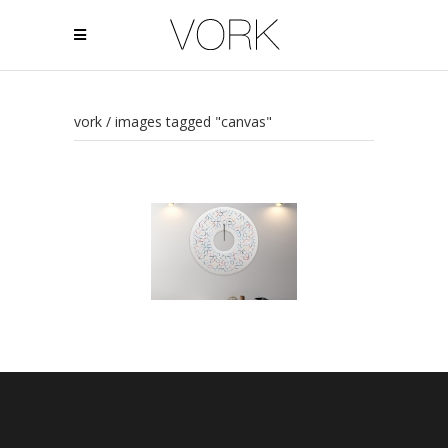
vork
/
images tagged "canvas"