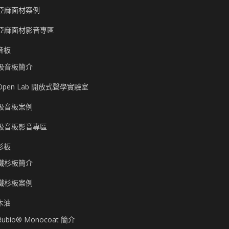
亞麻面材案例
亞麻面材影音專區
音板
吸音板簡介
Open Lab 開放式聲學實驗室
吸音板案例
吸音板影音專區
杉板
鐵杉板簡介
鐵杉板案例
木油
Rubio® Monocoat 簡介