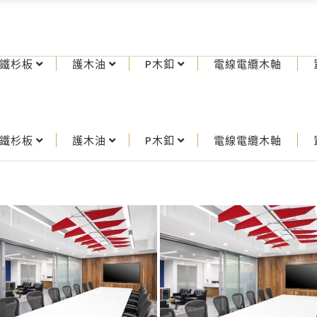
鐵杉板
護木油
P木釦
電線電纜木軸
鐵杉板
護木油
P木釦
電線電纜木軸