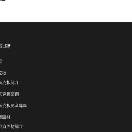
站目錄
頁
克板
沃克板簡介
沃克板案例
沃克板影音專區
麻面材
亞麻面材簡介