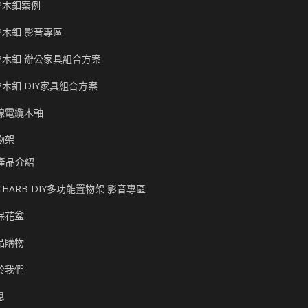
P木釦案例
P木釦 影音專區
P木釦 辦公家具組合方案
P木釦 DIY家具組合方案
線電纜木軸
物架
產品介紹
CHARB DIY多功能置物架 影音專區
保花盆
品購物
於我們
息