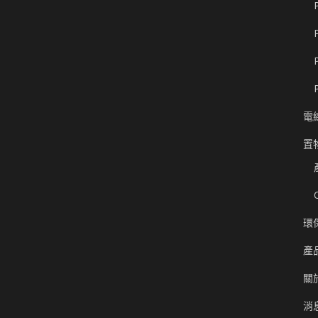
電
置
環
產
關
消