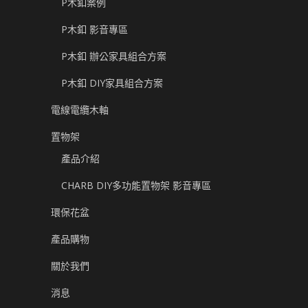
P木釦案例
P木釦 影音專區
P木釦 辦公家具組合方案
P木釦 DIY家具組合方案
電線電纜木軸
置物架
產品介紹
CHARB DIY多功能置物架 影音專區
環保花盆
產品購物
關於我們
消息