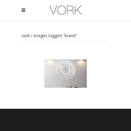
vork
/
images tagged "brand"