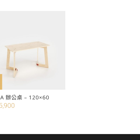
品
格
選
有
範
項
多
圍：
種
NT$1,680
款
到
式。
NT$2,800
可
在
產
品
頁
加入購物車
面
YA 辦公桌 – 120×60
選
5,900
擇
選
項