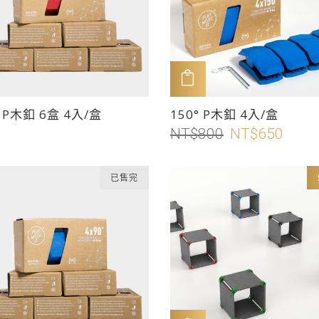
加入購物車
此
° P木釦 6盒 4入/盒
150° P木釦 4入/盒
產
NT$
800
原
NT$
650
目
品
始
前
有
價
價
已售完
多
格：
格：
種
NT$800。
NT$65
款
式。
可
在
產
品