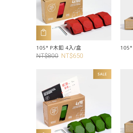
加入購物車
此
此
105° P木釦 4入/盒
105
產
產
NT$
800
原
NT$
650
目
品
品
始
前
有
有
價
價
SALE
多
多
格：
格：
種
種
NT$800。
NT$650。
款
款
式。
式。
可
可
在
在
產
產
品
品