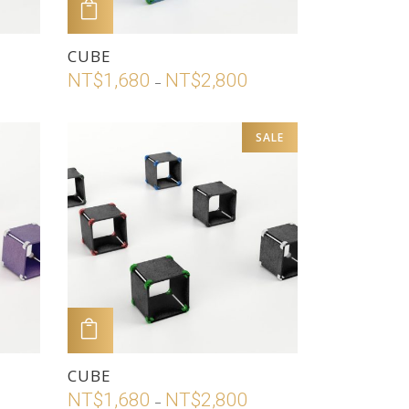
頁
加入購物車
面
此
CUBE
選
產
NT$
1,680
NT$
2,800
價
價
擇
–
品
格
格
選
有
範
範
項
SALE
多
圍：
圍：
種
T$1,680
NT$1,680
款
到
到
式。
T$2,800
NT$2,800
可
在
產
品
頁
加入購物車
面
此
CUBE
選
產
NT$
1,680
NT$
2,800
價
擇
–