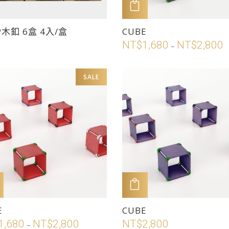
頁
加入購物車
面
此
 P木釦 6盒 4入/盒
CUBE
選
產
NT$
1,680
NT$
2,800
擇
–
品
選
有
項
SALE
多
種
N
款
式。
N
可
在
產
品
頁
加入購物車
加入購物車
面
此
E
CUBE
選
產
1,680
NT$
2,800
NT$
2,800
價
擇
–