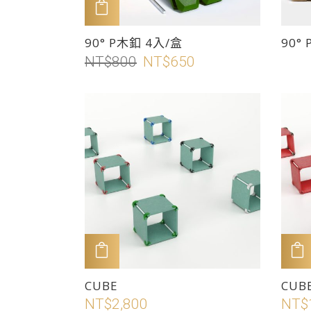
頁
頁
加入購物車
面
面
此
此
90° P木釦 4入/盒
90°
選
選
產
產
NT$
800
原
NT$
650
目
擇
擇
品
品
始
前
選
選
有
有
價
價
項
項
多
多
格：
格：
種
種
NT$800。
NT$650。
款
款
式。
式。
可
可
在
在
產
產
品
品
頁
頁
加入購物車
面
面
此
此
CUBE
CUB
選
選
產
產
NT$
2,800
NT$
擇
擇