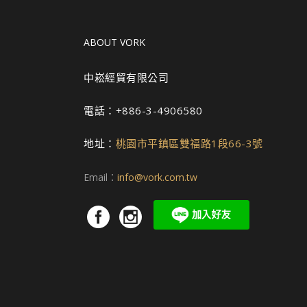
款
款
式。
式。
可
可
ABOUT VORK
在
在
產
產
中崧經貿有限公司
品
品
電話：+886-3-4906580
頁
頁
面
面
地址：
桃園市平鎮區雙福路1段66-3號
選
選
擇
擇
Email：
info@vork.com.tw
選
選
項
項