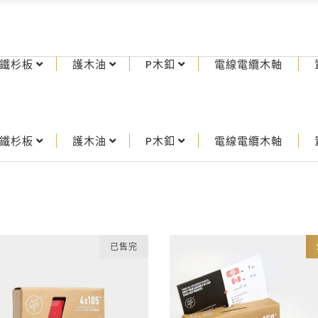
鐵杉板
護木油
P木釦
電線電纜木軸
鐵杉板
護木油
P木釦
電線電纜木軸
已售完