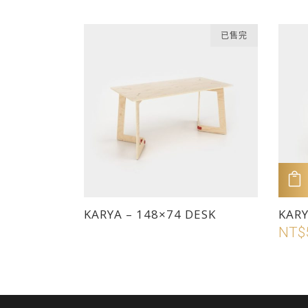
品
品
選
選
有
有
項
項
已售完
多
多
種
種
款
款
式。
式。
可
可
在
在
產
產
品
品
頁
頁
面
面
此
此
KARYA – 148×74 DESK
KAR
選
選
產
產
NT$
擇
擇
品
品
選
選
有
有
項
項
多
多
種
種