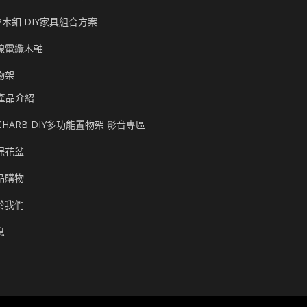
P木釦 DIY家具組合方案
線電纜木軸
物架
產品介紹
CHARB DIY多功能置物架 影音專區
保花盆
品購物
於我們
息