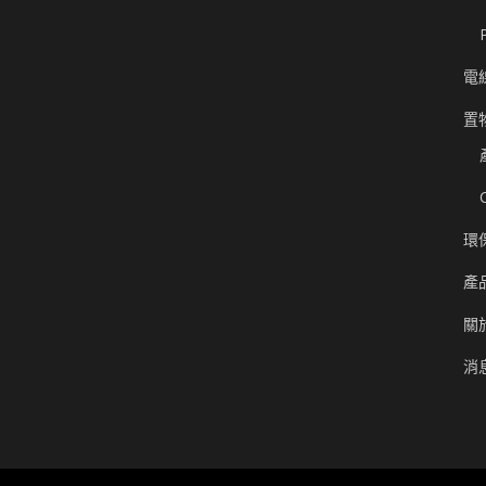
電
置
環
產
關
消