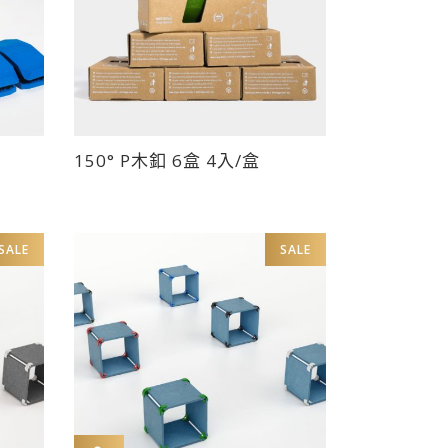
此
150° P木釦 6盒 4入/盒
產
品
有
SALE
SALE
多
種
0。
款
式。
可
在
產
品