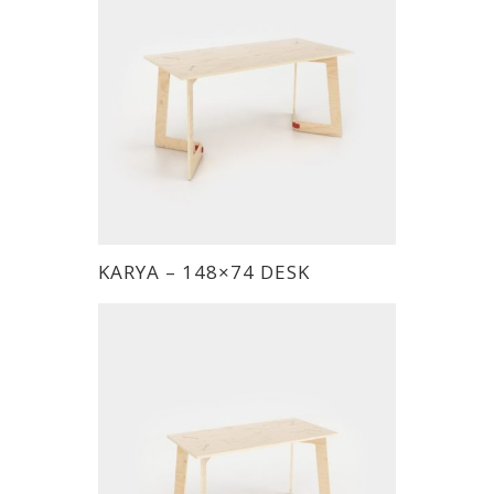
種
NT$1,680
款
到
式。
NT$2,800
可
在
產
品
頁
面
此
KARYA – 148×74 DESK
選
產
擇
品
選
有
項
多
種
款
式。
可