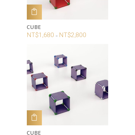
品
頁
加入購物車
面
此
CUBE
選
產
NT$
1,680
NT$
2,800
價
擇
–
品
格
選
有
範
項
多
圍：
種
NT$1,680
款
到
式。
NT$2,800
可
在
產
品
頁
加入購物車
面
此
CUBE
選