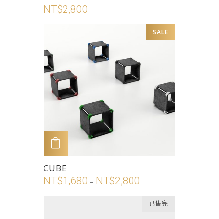
產
NT$
2,800
擇
品
選
有
SALE
項
多
種
款
式。
可
在
產
品
頁
加入購物車
面
此
CUBE
選
產
NT$
1,680
NT$
2,800
價
擇
–
品
格
選
有
已售完
範
項
多
圍：