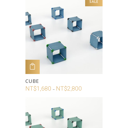
SALE
範
選
多
圍：
項
種
NT$1,680
款
到
式。
NT$2,800
可
在
產
品
頁
加入購物車
面
此
CUBE
選
產
NT$
1,680
NT$
2,800
價
擇
–
品
格
選
有
範
項
多
圍：
種
NT$1,680
款
到