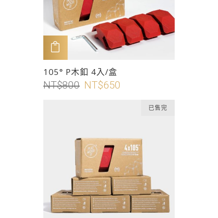
加入購物車
此
105° P木釦 4入/盒
產
NT$
800
原
NT$
650
目
品
始
前
有
已售完
價
價
多
格：
格：
種
NT$800。
NT$650。
款
式。
可
在
產
品
頁