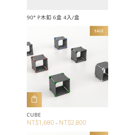
頁
面
此
90° P木釦 6盒 4入/盒
選
產
擇
品
SALE
選
有
項
多
種
款
式。
可
在
產
品
加入購物車
頁
此
CUBE
面
產
NT$
1,680
NT$
2,800
價
選
–
品
格
擇
有