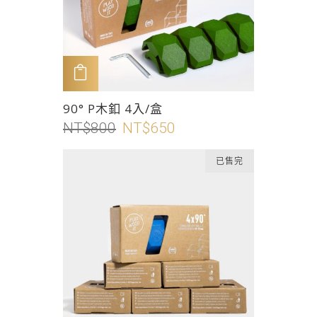
可
在
產
品
加入購物車
頁
此
90° P木釦 4入/盒
面
產
NT$
800
原
NT$
650
目
選
品
始
前
擇
有
已售完
價
價
選
多
格：
格：
項
種
NT$800。
NT$650。
款
式。
可
在
產
品