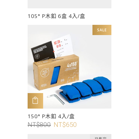
面
此
105° P木釦 6盒 4入/盒
選
產
擇
品
SALE
選
有
項
多
種
款
式。
可
在
產
品
加入購物車
頁
此
150° P木釦 4入/盒
面
產
NT$
800
原
NT$
650
目
選
品
始
前
擇
有