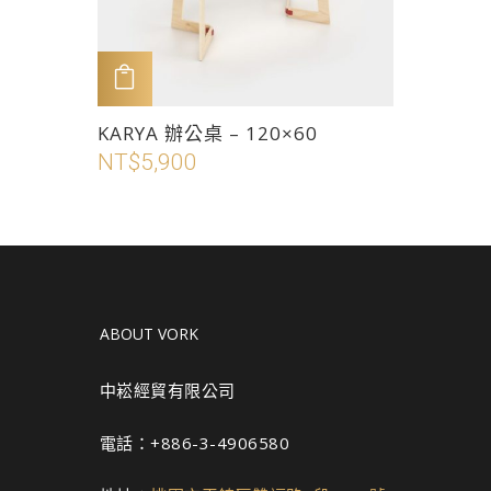
在
產
品
加入購物車
頁
此
KARYA 辦公桌 – 120×60
面
產
NT$
5,900
選
品
擇
有
選
多
項
種
款
式。
ABOUT VORK
可
在
中崧經貿有限公司
產
品
電話：+886-3-4906580
頁
面