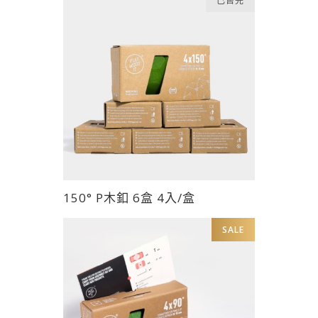
已售完
價
價
選
多
格：
格：
項
種
NT$800。
NT$650。
款
式。
可
在
產
品
頁
面
此
150° P木釦 6盒 4入/盒
選
產
擇
品
SALE
選
有
項
多
種
款
式。