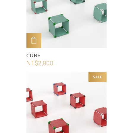
式。
NT$2,800
可
在
產
品
頁
加入購物車
面
此
CUBE
選
產
NT$
2,800
擇
品
選
有
SALE
項
多
種
款
式。
可
在
產