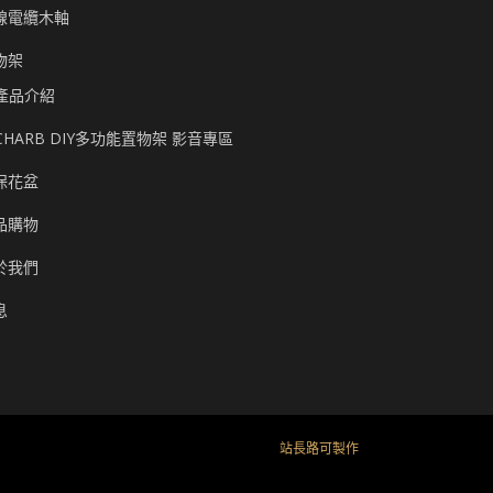
線電纜木軸
物架
產品介紹
CHARB DIY多功能置物架 影音專區
保花盆
品購物
於我們
息
站長路可製作