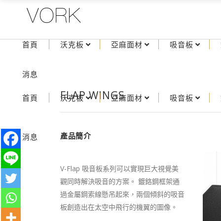
首頁
沃克板
亞麻面材
吸音板
消息
FLAP WINGS
首頁
沃克板
亞麻面材
吸音板
產品簡介
消息
V-Flap 吸音板系列可以實現巨大視覺美
觀同時解決
吸音的方案。
鍍鉻鋼框架通
過金屬鋼索線懸吊起來，兩個傾斜的吸音
板創造出在太空中飛行的機翼的圖像。