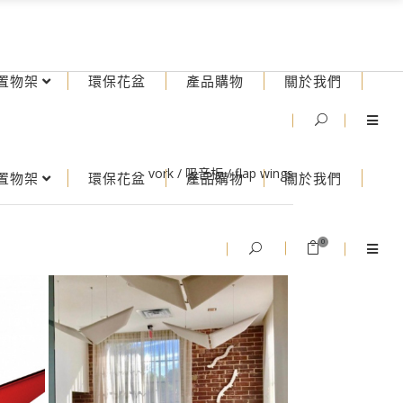
置物架
環保花盆
產品購物
關於我們
vork
/
吸音板
/
flap wings
置物架
環保花盆
產品購物
關於我們
0