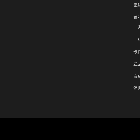
電
置
環
產
關
消