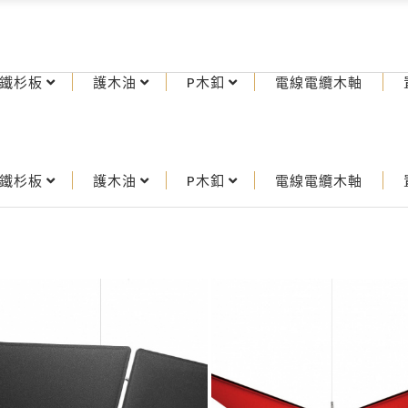
鐵杉板
護木油
P木釦
電線電纜木軸
鐵杉板
護木油
P木釦
電線電纜木軸