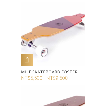
格
擇
有
範
選
多
圍：
項
種
NT$5,800
款
到
式。
NT$10,800
可
在
產
品
頁
加入購物車
面
此
MILF SKATEBOARD FOSTER
選
產
NT$
5,500
NT$
9,500
價
擇
–
品
格
選
有
範
項
多
圍：
種
NT$5,500
款