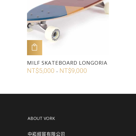
到
式。
NT$9,500
可
在
產
品
頁
加入購物車
面
此
MILF SKATEBOARD LONGORIA
選
產
NT$
5,000
NT$
9,000
價
擇
–
品
格
選
有
範
項
多
圍：
種
NT$5,000
款
到
式。
NT$9,000
ABOUT VORK
可
在
中崧經貿有限公司