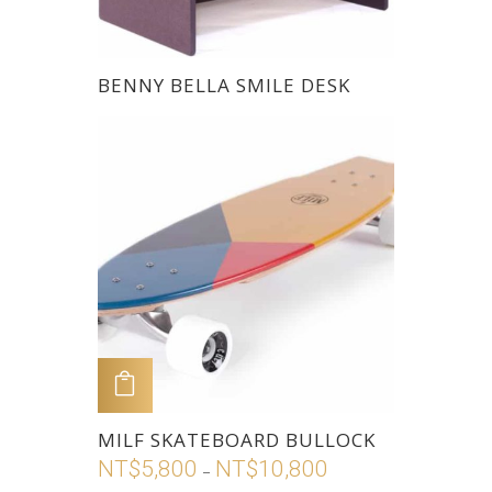
此
BENNY BELLA SMILE DESK
產
品
有
多
種
款
式。
可
在
產
品
加入購物車
頁
此
MILF SKATEBOARD BULLOCK
面
產
NT$
5,800
NT$
10,800
價
選
–
品