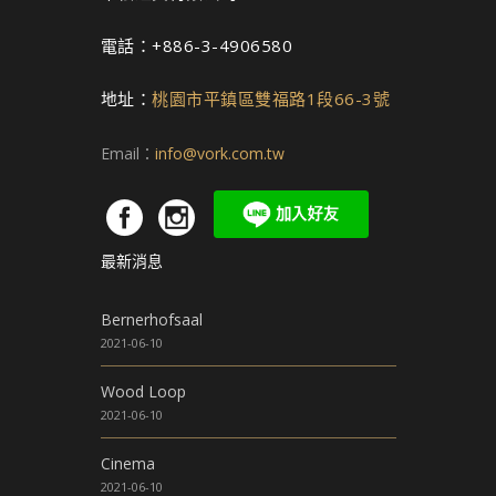
產
品
電話：+886-3-4906580
頁
面
地址：
桃園市平鎮區雙福路1段66-3號
選
擇
Email：
info@vork.com.tw
選
項
最新消息
Bernerhofsaal
2021-06-10
Wood Loop
2021-06-10
Cinema
2021-06-10