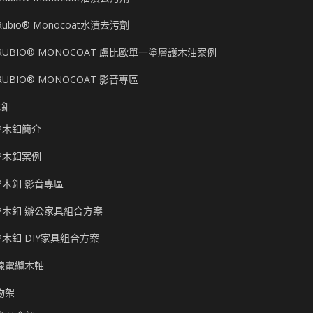
Rubio® Monocoat水漬去污劑
RUBIO® MONOCOAT 盧比歐單一塗層護木油案例
RUBIO® MONOCOAT 影音專區
木釦
P木釦簡介
P木釦案例
P木釦 影音專區
P木釦 辦公家具組合方案
P木釦 DIY家具組合方案
線電纜木軸
物架