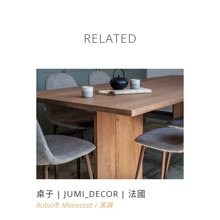
RELATED
桌子 | JUMI_DECOR | 法國
Rubio® Monocoat
/
家具