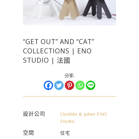
“GET OUT” AND “CAT”
COLLECTIONS | ENO
STUDIO | 法國
分享:
設計公司
Clotilde & Julien ENO
Studio
空間
住宅