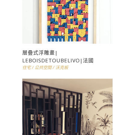
層疊式浮雕畫|
LEBOISDETOUBELIVO|法國
住宅
/
公共空間
/
沃克板