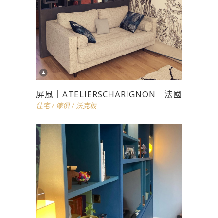
屏風｜ATELIERSCHARIGNON｜法國
住宅
/
傢俱
/
沃克板