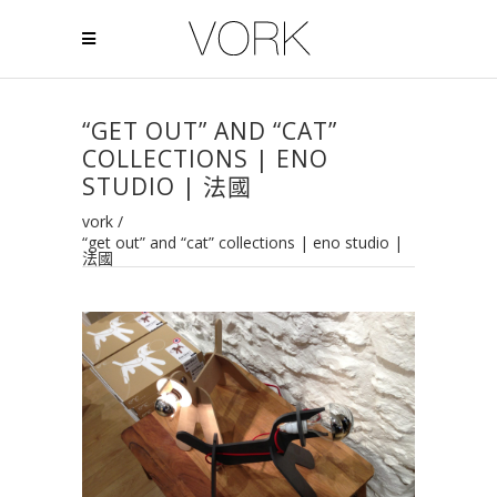
“GET OUT” AND “CAT”
COLLECTIONS | ENO
STUDIO | 法國
vork
/
“get out” and “cat” collections | eno studio |
法國